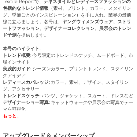
Textile Reportで、
テキスタイルとレディースファッションの
包括的なトレンド情報
（素材、プリント、カラー、スタイリン
グ、季節ごとのインスピレーション）を手に入れ、業界の最前
線に立ちましょう。各号は、
ヤングウィメンズウェア、ストリ
ートファッション、デザイナーコレクション、展示会のトレン
ド予測
を提供します。
本号のハイライト:
トレンド概要:
今号限定のトレンドスケッチ、ムードボード、市
場インサイト
実践的ガイド:
シーズンカラー、プリントトレンド、スタイリン
グアイデア
レディースカバレッジ:
カラー、素材、デザイン、スタイリン
グ、アクセサリー
トレンドスケッチ:
パンツ、ジャケット、スカート、ドレスなど
デザイナーショー写真:
キャットウォークや展示会の写真でテー
マを可視化
もっと...
カラーハーモニー:
季節のパレットと補色の方向性
すべての過去および将来のTextile Report号への完全アクセス
アップグレード＆メンバーシップ
に興味のあるプロフェッショナル向けに、
「Trend Services」