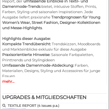
Report, der
umfassende Einblicke in Textil- und
Damenmode-Trends
bietet, inklusive Stoffen, Prints,
Farben, Styling und saisonalen Inspirationen. Jede
Ausgabe liefert praxisnahe
Trendprognosen für Young
Women’s Wear, Street Fashion, Designer-Kollektionen
und Messe-Highlights
.
Highlights dieser Ausgabe:
Kompakte Trendübersicht:
Trendskizzen, Moodboards
und Markteinblicke exklusiv für diese Ausgabe
Praxisorientierte Hinweise:
Saisonale Farbpaletten,
Printtrends und Stylingideen
Umfassende Damenmode-Abdeckung:
Farben,
Materialien, Designs, Styling und Accessoires für junge
Frauen
mehr...
Trendskizzen:
Wichtige Kleidungsstücke wie Hosen,
Jacken, Röcke, Kleider u.v.m.
Designer-Show-Illustrationen:
Fotos von Catwalks und
UPGRADES & MITGLIEDSCHAFTEN
Messen zur Visualisierung der Themen
Farbharmonien:
Saisonale Paletten und komplementäre
TEXTILE REPORT (4 issues p.a.)
Farbrichtungen