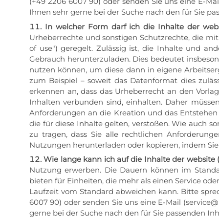
(+49 2206 6007 90) oder senden Sie uns eine E-Ma
Ihnen sehr gerne bei der Suche nach den für Sie pa
In welcher Form darf ich die Inhalte der websi
Urheberrechte und sonstigen Schutzrechte, die mi
of use") geregelt. Zulässig ist, die Inhalte und 
Gebrauch herunterzuladen. Dies bedeutet insbesonde
nutzen können, um diese dann in eigene Arbeitserge
zum Beispiel – soweit das Datenformat dies zuläss
erkennen an, dass das Urheberrecht an den Vorlage
Inhalten verbunden sind, einhalten. Daher müssen
Anforderungen an die Kreation und das Entstehen 
die für diese Inhalte gelten, verstoßen. Wie auch so
zu tragen, dass Sie alle rechtlichen Anforderun
Nutzungen herunterladen oder kopieren, indem Sie di
Wie lange kann ich auf die Inhalte der website (
Nutzung erwerben. Die Dauern können im Standard
bieten für Einheiten, die mehr als einen Service od
Laufzeit vom Standard abweichen kann. Bitte sprec
6007 90) oder senden Sie uns eine E-Mail (service
gerne bei der Suche nach den für Sie passenden In