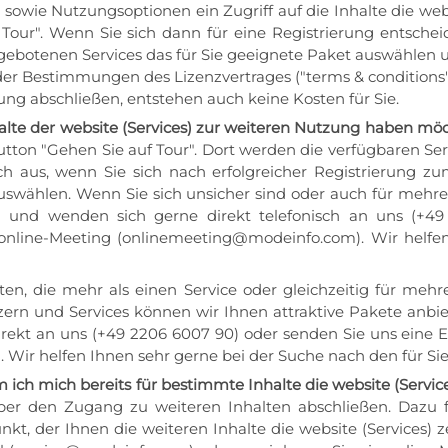
 sowie Nutzungsoptionen ein Zugriff auf die Inhalte die we
our". Wenn Sie sich dann für eine Registrierung entscheid
ngebotenen Services das für Sie geeignete Paket auswählen 
 Bestimmungen des Lizenzvertrages ("terms & conditions"
ung abschließen, entstehen auch keine Kosten für Sie.
halte der website (Services) zur weiteren Nutzung haben mö
utton "Gehen Sie auf Tour". Dort werden die verfügbaren Se
ich aus, wenn Sie sich nach erfolgreicher Registrierung 
auswählen. Wenn Sie sich unsicher sind oder auch für mehre
en und wenden sich gerne direkt telefonisch an uns (+4
 online-Meeting (onlinemeeting@modeinfo.com). Wir helfen
ten, die mehr als einen Service oder gleichzeitig für meh
zern und Services können wir Ihnen attraktive Pakete anbie
direkt an uns (+49 2206 6007 90) oder senden Sie uns eine 
Wir helfen Ihnen sehr gerne bei der Suche nach den für Si
 ich mich bereits für bestimmte Inhalte die website (Serv
r den Zugang zu weiteren Inhalten abschließen. Dazu folg
 der Ihnen die weiteren Inhalte die website (Services) zei