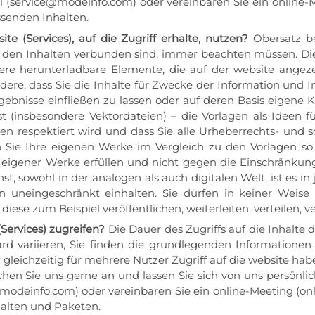
il (service@modeinfo.com) oder vereinbaren Sie ein online
ssenden Inhalten.
te (Services), auf die Zugriff erhalte, nutzen?
Obersatz be
t den Inhalten verbunden sind, immer beachten müssen. Di
andere herunterladbare Elemente, die auf der website ange
re, dass Sie die Inhalte für Zwecke der Information und In
bnisse einfließen zu lassen oder auf deren Basis eigene Kr
t (insbesondere Vektordateien) – die Vorlagen als Ideen fü
n respektiert wird und dass Sie alle Urheberrechts- und s
 Sie Ihre eigenen Werke im Vergleich zu den Vorlagen so d
eigener Werke erfüllen und nicht gegen die Einschränkung
nst, sowohl in der analogen als auch digitalen Welt, ist es i
gen uneingeschränkt einhalten. Sie dürfen in keiner Weis
ese zum Beispiel veröffentlichen, weiterleiten, verteilen, 
Services) zugreifen?
Die Dauer des Zugriffs auf die Inhalte de
 variieren, Sie finden die grundlegenden Informationen
er gleichzeitig für mehrere Nutzer Zugriff auf die website ha
hen Sie uns gerne an und lassen Sie sich von uns persönlic
@modeinfo.com) oder vereinbaren Sie ein online-Meeting (
halten und Paketen.