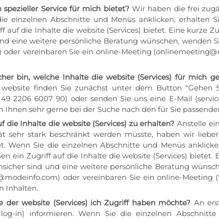
 spezieller Service für mich bietet?
Wir haben die frei zugä
ie einzelnen Abschnitte und Menüs anklicken, erhalten S
f auf die Inhalte die website (Services) bietet. Eine kur
 und eine weitere persönliche Beratung wünschen, wenden Si
 oder vereinbaren Sie ein online-Meeting (onlinemeeting@
r bin, welche Inhalte die website (Services) für mich g
ebsite finden Sie zunächst unter dem Button "Gehen Si
49 2206 6007 90) oder senden Sie uns eine E-Mail (servi
Ihnen sehr gerne bei der Suche nach den für Sie passenden
uf die Inhalte die website (Services) zu erhalten?
Anstelle e
t sehr stark beschränkt werden müsste, haben wir lieber
et. Wenn Sie die einzelnen Abschnitte und Menüs anklicken
n ein Zugriff auf die Inhalte die website (Services) biete
nsicher sind und eine weitere persönliche Beratung wünsch
e@modeinfo.com) oder vereinbaren Sie ein online-Meeting
n Inhalten.
 der website (Services) ich Zugriff haben möchte?
An erst
log-in) informieren. Wenn Sie die einzelnen Abschnitte