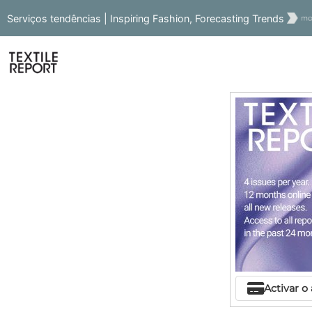
Serviços tendências | Inspiring Fashion, Forecasting Trends
Activar o