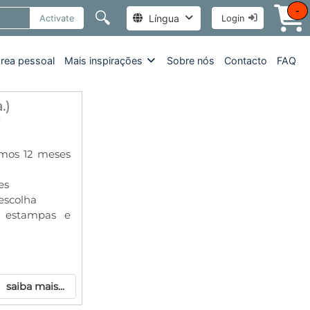
-
🔍
Língua
Activate
Login
rea pessoal
Mais inspirações
Sobre nós
Contacto
FAQ
.)
imos 12 meses
es
escolha
s, estampas e
saiba mais...