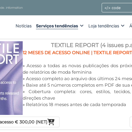
Notícias
Serviços tendências
Loja tendências
Á
TEXTILE REPORT (4 issues p.a
12 MESES DE ACESSO ONLINE | TEXTILE REPORT
»
Acesso a todas as novas publicações dos próx
de relatórios de moda feminina
»
Acesso completo ao arquivo dos últimos 24 mes
»
Baixe até 5 números completos em PDF de sua 
»
Cobertura completa: cores, estilos, tecido
direções chave
»
Relatórios 18 meses antes de cada temporada
 acesso
€ 300,00 (NET)